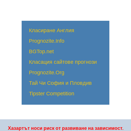
Класиране Англия
Prognozite.Info
BGTop.net
Класация сайтове прогнози
Prognozite.Org
Тай Чи София и Пловдив
Tipster Competition
Хазартът носи риск от развиване на зависимост.