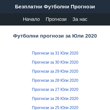
Безплатни Футболни Прогнози
Начало
Прогнози
За нас
Футболни прогнози за Юли 2020
Прогнози за 31 Юли 2020
Прогнози за 30 Юли 2020
Прогнози за 29 Юли 2020
Прогнози за 28 Юли 2020
Прогнози за 27 Юли 2020
Прогнози за 26 Юли 2020
Прогнози за 25 Юли 2020