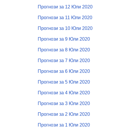
Прогнози за 12 Юли 2020
Прогнози за 11 Юли 2020
Прогнози за 10 Юли 2020
Прогнози за 9 Юли 2020
Прогнози за 8 Юли 2020
Прогнози за 7 Юли 2020
Прогнози за 6 Юли 2020
Прогнози за 5 Юли 2020
Прогнози за 4 Юли 2020
Прогнози за 3 Юли 2020
Прогнози за 2 Юли 2020
Прогнози за 1 Юли 2020