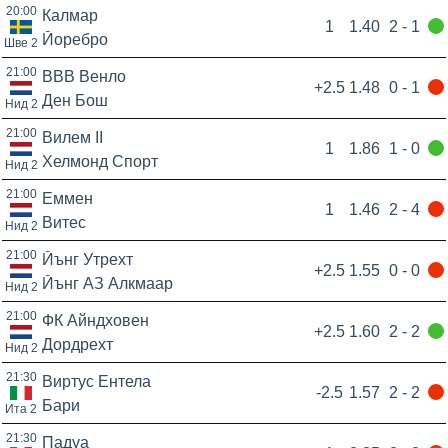
20:00
Калмар
1
1.40
2 - 1
Йоребро
Шве 2
21:00
ВВВ Венло
+2.5
1.48
0 - 1
Ден Бош
Нид 2
21:00
Вилем II
1
1.86
1 - 0
Хелмонд Спорт
Нид 2
21:00
Еммен
1
1.46
2 - 4
Витес
Нид 2
21:00
Йънг Утрехт
+2.5
1.55
0 - 0
Йънг АЗ Алкмаар
Нид 2
21:00
ФК Айндховен
+2.5
1.60
2 - 2
Дордрехт
Нид 2
21:30
Виртус Ентела
-2.5
1.57
2 - 2
Бари
Ита 2
21:30
Падуа