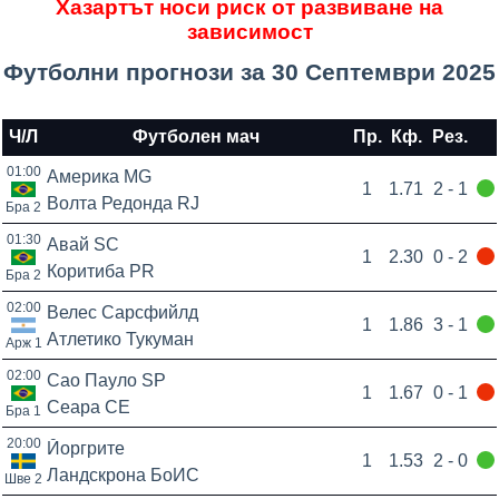
Хазартът носи риск от развиване на
зависимост
Футболни прогнози за 30 Септември 2025
Ч/Л
Футболен мач
Пр.
Кф.
Рез.
01:00
Америка MG
1
1.71
2 - 1
Волта Редонда RJ
Бра 2
01:30
Авай SC
1
2.30
0 - 2
Коритиба PR
Бра 2
02:00
Велес Сарсфийлд
1
1.86
3 - 1
Атлетико Тукуман
Арж 1
02:00
Сао Пауло SP
1
1.67
0 - 1
Сеара CE
Бра 1
20:00
Йоргрите
1
1.53
2 - 0
Ландскрона БоИС
Шве 2