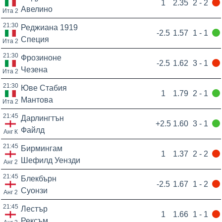
1
2.35
2 - 2
Авелино
Ита 2
21:30
Реджиана 1919
-2.5
1.57
1 - 1
Специя
Ита 2
21:30
Фрозиноне
-2.5
1.62
3 - 1
Чезена
Ита 2
21:30
Юве Стабия
1
1.79
2 - 1
Мантова
Ита 2
21:45
Дарлингтън
+2.5
1.60
3 - 1
Файлд
Анг К
21:45
Бирмингам
1
1.37
2 - 2
Шефилд Уензди
Анг 2
21:45
Блекбърн
-2.5
1.67
1 - 2
Суонзи
Анг 2
21:45
Лестър
1
1.66
1 - 1
Рексъм