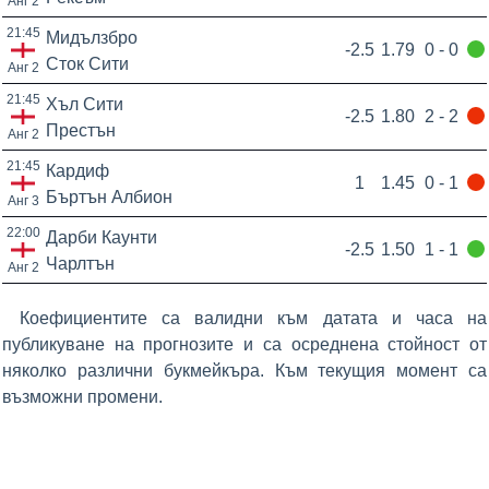
Анг 2
21:45
Мидълзбро
-2.5
1.79
0 - 0
Сток Сити
Анг 2
21:45
Хъл Сити
-2.5
1.80
2 - 2
Престън
Анг 2
21:45
Кардиф
1
1.45
0 - 1
Бъртън Албион
Анг 3
22:00
Дарби Каунти
-2.5
1.50
1 - 1
Чарлтън
Анг 2
Коефициентите са валидни към датата и часа на
публикуване на прогнозите и са осреднена стойност от
няколко различни букмейкъра. Към текущия момент са
възможни промени.