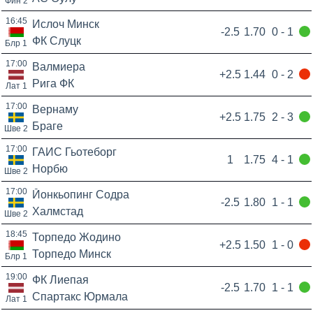
Фин 2
16:45
Ислоч Минск
-2.5
1.70
0 - 1
ФК Слуцк
Блр 1
17:00
Валмиера
+2.5
1.44
0 - 2
Рига ФК
Лат 1
17:00
Вернаму
+2.5
1.75
2 - 3
Браге
Шве 2
17:00
ГАИС Гьотеборг
1
1.75
4 - 1
Норбю
Шве 2
17:00
Йонкьопинг Содра
-2.5
1.80
1 - 1
Халмстад
Шве 2
18:45
Торпедо Жодино
+2.5
1.50
1 - 0
Торпедо Минск
Блр 1
19:00
ФК Лиепая
-2.5
1.70
1 - 1
Спартакс Юрмала
Лат 1