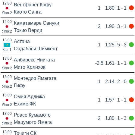
12:00
Вентфорет Кофу
1
1.80
1 - 1
Киото Санга
Япо 2
12:00
Каматамаре Сануки
2
1.90
3 - 1
Токио Верди
Япо 2
13:00
Астана
1
1.25
5 - 3
Ордабаси Шимкент
Каз 1
13:00
Албирекс Ниигата
-2.5
1.61
1 - 1
Мито Холихок
Япо 2
13:00
Монтедио Ямагата
1
2.14
2 - 0
Гифу
Япо 2
13:00
Омия Ардижа
1
1.57
1 - 1
Ехиме ФК
Япо 2
13:00
Роасо Кумамото
2
1.80
1 - 3
Мацумото Ямага
Япо 2
13:00
Точиги СК