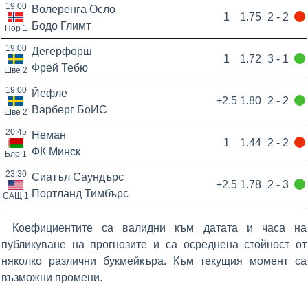
19:00
Волеренга Осло
1
1.75
2 - 2
Бодо Глимт
Нор 1
19:00
Дегерфорш
1
1.72
3 - 1
Фрей Тебю
Шве 2
19:00
Йефле
+2.5
1.80
2 - 2
Варберг БоИС
Шве 2
20:45
Неман
1
1.44
2 - 2
ФК Минск
Блр 1
23:30
Сиатъл Саундърс
+2.5
1.78
2 - 3
Портланд Тимбърс
САЩ 1
Коефициентите са валидни към датата и часа на
публикуване на прогнозите и са осреднена стойност от
няколко различни букмейкъра. Към текущия момент са
възможни промени.