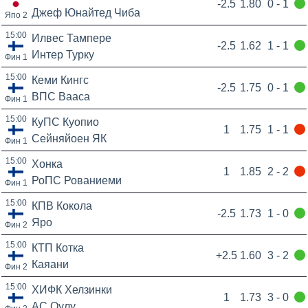
-2.5
1.80
0 - 1
Джеф Юнайтед Чиба
Япо 2
15:00
Илвес Тампере
-2.5
1.62
1 - 1
Интер Турку
Фин 1
15:00
Кеми Кингс
-2.5
1.75
0 - 1
ВПС Вааса
Фин 1
15:00
КуПС Куопио
1
1.75
1 - 1
Сейняйоен ЯК
Фин 1
15:00
Хонка
1
1.85
2 - 2
РоПС Рованиеми
Фин 1
15:00
КПВ Кокола
-2.5
1.73
1 - 0
Яро
Фин 2
15:00
КТП Котка
+2.5
1.60
3 - 2
Каяани
Фин 2
15:00
ХИФК Хелзинки
1
1.73
3 - 0
АС Оулу