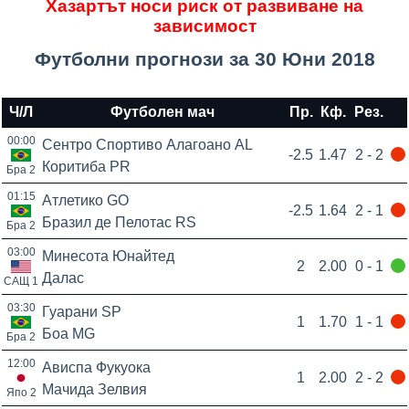
Хазартът носи риск от развиване на
зависимост
Футболни прогнози за 30 Юни 2018
Ч/Л
Футболен мач
Пр.
Кф.
Рез.
00:00
Сентро Спортиво Алагоано AL
-2.5
1.47
2 - 2
Коритиба PR
Бра 2
01:15
Атлетико GO
-2.5
1.64
2 - 1
Бразил де Пелотас RS
Бра 2
03:00
Минесота Юнайтед
2
2.00
0 - 1
Далас
САЩ 1
03:30
Гуарани SP
1
1.70
1 - 1
Боа MG
Бра 2
12:00
Ависпа Фукуока
1
2.00
2 - 2
Мачида Зелвия
Япо 2